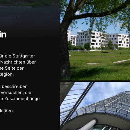
in
ür die Stuttgarter
r Nachrichten über
he Seite der
Region.
e beschreiben
 versuchen, die
rten Zusammenhänge
klären.