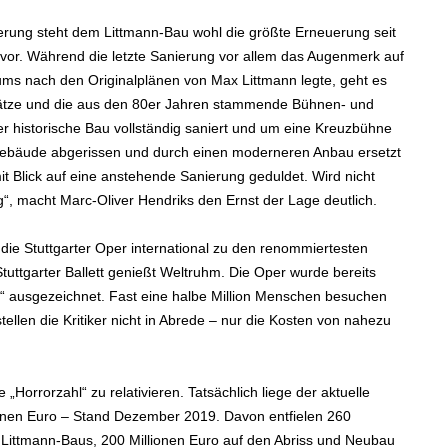
erung steht dem Littmann-Bau wohl die größte Erneuerung seit
evor. Während die letzte Sanierung vor allem das Augenmerk auf
ms nach den Originalplänen von Max Littmann legte, geht es
splätze und die aus den 80er Jahren stammende Bühnen- und
r historische Bau vollständig saniert und um eine Kreuzbühne
gebäude abgerissen und durch einen moderneren Anbau ersetzt
it Blick auf eine anstehende Sanierung geduldet. Wird nicht
ng“, macht Marc-Oliver Hendriks den Ernst der Lage deutlich.
die Stuttgarter Oper international zu den renommiertesten
tuttgarter Ballett genießt Weltruhm. Die Oper wurde bereits
“ ausgezeichnet. Fast eine halbe Million Menschen besuchen
tellen die Kritiker nicht in Abrede – nur die Kosten von nahezu
„Horrorzahl“ zu relativieren. Tatsächlich liege der aktuelle
ionen Euro – Stand Dezember 2019. Davon entfielen 260
s Littmann-Baus, 200 Millionen Euro auf den Abriss und Neubau